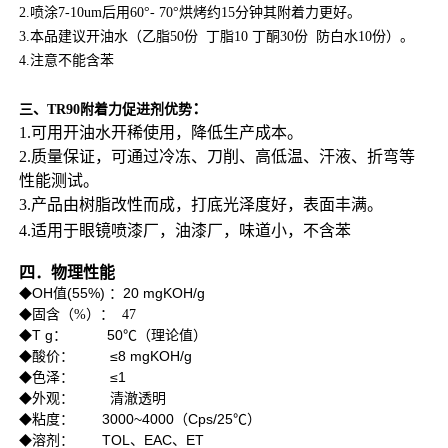
2
.喷涂7-10um后用60°- 70°烘烤约15分钟其附着力更好。
3
.本品建议开油水（乙脂50份  丁脂10 丁酮30份  防白水10份）。
4
.注意不能含苯
：
三、
TR90
附着力促进剂优势
1.
可用开油水开稀使用，降低生产成本。
2.
质量保证，可通过冷冻、刀削、高低温、汗液、折弯等
性能测试。
3.
产品由树脂改性而成，打底光泽度好，表面丰满。
4.
适用于眼镜喷漆厂，油漆厂，味道小，不含苯
四．物理性能
OH
(55%) 
20 mgKOH/g
◆
值
：
◆
固含（%）：  47
T g
          50
◆
：
℃
（理论值）
         ≤8 mgKOH/g
◆
酸价：
         ≤1
◆
色泽：
◆
外观：
清澈透明
       3000~4000
Cps/25
◆
粘度：
（
℃）
       TOL
EAC
ET
◆
溶剂：
、
、