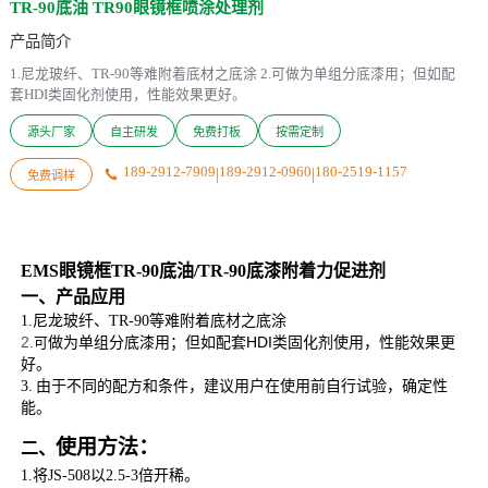
TR-90底油 TR90眼镜框喷涂处理剂
产品简介
​1.尼龙玻纤、TR-90等难附着底材之底涂 2.可做为单组分底漆用；但如配
套HDI类固化剂使用，性能效果更好。
源头厂家
自主研发
免费打板
按需定制
189-2912-7909
|
189-2912-0960
|
180-2519-1157

免费调样
EMS
眼镜框
TR-90底油/TR-90
底漆
附着力促进剂
一、产品
应用
1.
尼龙玻纤
、
TR-90
等难附着底材之底涂
2.
HDI
可
做为单组分底漆用；但如配套
类固化剂使用，性能效果更
好。
3.
由于不同的配方和条件，建议用户在使用前自行试验，确定性
能。
使用方法：
二、
1
.将JS-508以2.5-3倍开稀。