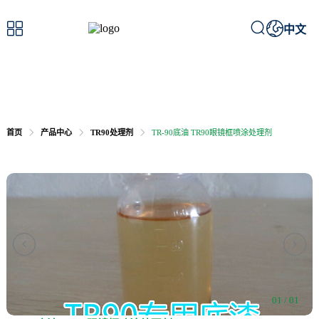



中文
首页
产品中心
TR90处理剂
TR-90底油 TR90眼镜框喷涂处理剂


01 / 01