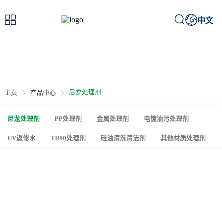



中文
产品中心
/ Product Center
尼龙处理剂
主页
产品中心
尼龙处理剂
PP处理剂
金属处理剂
电镀油污处理剂
UV返修水
TR90处理剂
硅油清洗清洁剂
其他材质处理剂
尼龙处理剂
尼龙处理剂无卤适用于PA6、PA66、PA12、PA+GF(玻纤) 、
PA+碳纤、碳酸钙、石墨、滑石粉等改性尼龙料表面喷漆、粘