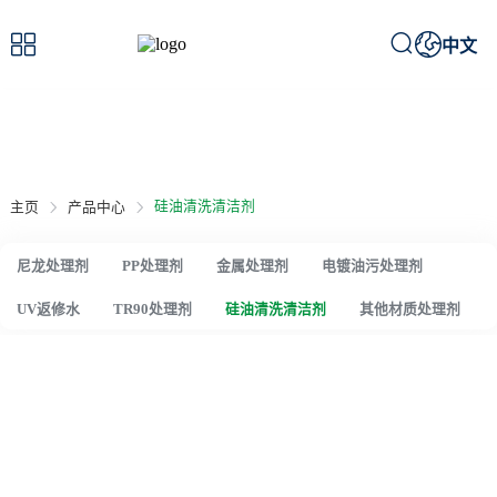



中文
产品中心
/ Product Center
硅油清洗清洁剂
主页
产品中心
尼龙处理剂
PP处理剂
金属处理剂
电镀油污处理剂
UV返修水
TR90处理剂
硅油清洗清洁剂
其他材质处理剂
硅油清洗清洁剂
炅盛处理剂是硅油清洗剂源头厂家,提供未固化硅油油污的清洗