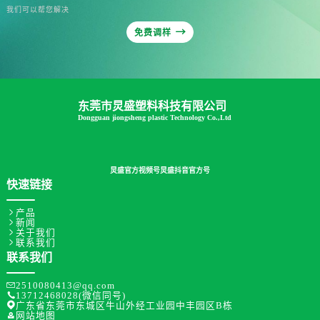
我们可以帮您解决

免费调样
东莞市炅盛塑料科技有限公司
Dongguan jiongsheng plastic Technology Co.,Ltd
炅盛官方视频号
炅盛抖音官方号
快速链接

产品

新闻

关于我们

联系我们
联系我们

2510080413@qq.com

13712468028(微信同号)

广东省东莞市东城区牛山外经工业园中丰园区B栋

网站地图