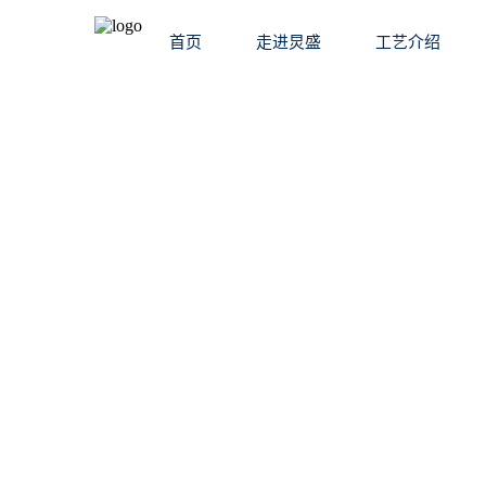
首页
走进炅盛
工艺介绍
案例详情
/ Case details