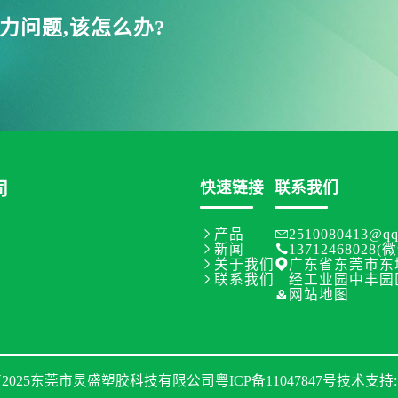
力问题,该怎么办?
快速链接
联系我们
司

产品

2510080413@qq

新闻

13712468028

关于我们

广东省东莞市东

联系我们
经工业园中丰园

网站地图
2025东莞市炅盛塑胶科技有限公司
粤ICP备11047847号
技术支持