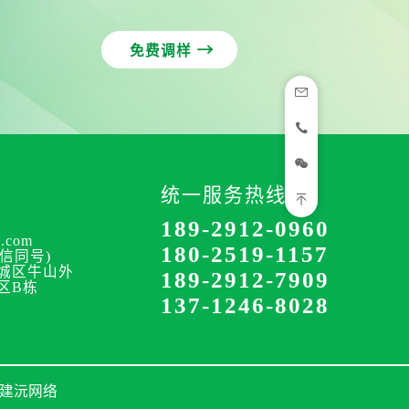

免费调样



统一服务热线：

189-2912-0960
.com
180-2519-1157
(微信同号)
城区牛山外
189-2912-7909
区B栋
137-1246-8028
:建沅网络