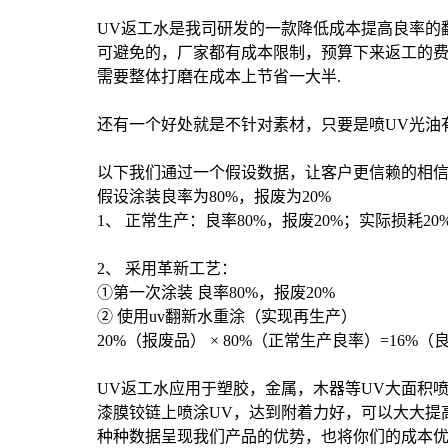
UV返工水
是我司研发的一款降低成本提高良率的
可避免的，厂家都有成本限制，预算下来返工的
需要整体打磨在成本上节省一大半.
还有一个好处就是不针对素材，只要是喷UV光油
以下我们通过一个假设数据，让客户更信赖的相
假设涂装良率为80%，报废为20%
1、 正常生产：良率80%，报废20%；实际损耗20
2、 采用革新工艺：
①第一次涂装 良率80%，报废20%
② 使用uv翻新水重涂（实现再生产）
20%（报废品） × 80%（正常生产良率）=16%（良品
UV返工水应用于塑胶，金属，木器等UV大面积
漆膜铰链上喷涂UV，达到附着力好，可以大大提
种种数据呈现我们产品的优势，也将你们的成本优