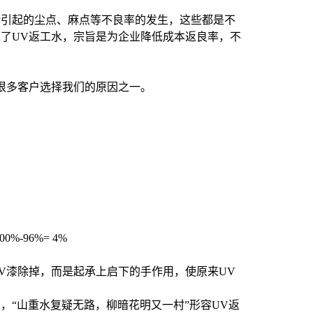
所引起的尘点、麻点等不良率的发生，这些都是不
发了
UV返工水
，宗旨是为企业降低成本返良率，不
很多客户选择我们的原因之一。
-96%= 4%
V漆除掉，而是起承上启下的手作用，使原来UV
，“山重水复疑无路，柳暗花明又一村”形容
UV返