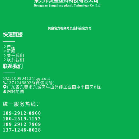
东莞市炅盛塑料科技有限公司
Dongguan jiongsheng plastic Technology Co.,Ltd
炅盛官方视频号
炅盛抖音官方号
快速链接

产品

新闻

关于我们

联系我们
联系我们

2510080413@qq.com

13712468028(微信同号)

广东省东莞市东城区牛山外经工业园中丰园区B栋

网站地图
统一服务热线：
189-2912-0960
180-2519-1157
189-2912-7909
137-1246-8028