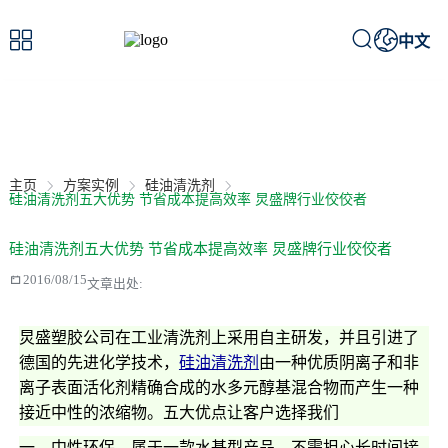



中文
案例详情
/ Case details
主页
方案实例
硅油清洗剂
硅油清洗剂五大优势 节省成本提高效率 炅盛牌行业佼佼者
硅油清洗剂五大优势 节省成本提高效率 炅盛牌行业佼佼者

2016/08/15
文章出处:
炅盛塑胶公司在工业清洗剂上采用自主研发，并且引进了
德国的先进化学技术，
硅油清洗剂
由一种优质阴离子和非
离子表面活化剂精确合成的水多元醇基混合物而产生一种
接近中性的浓缩物。五大优点让客户选择我们
一、中性环保，属于一款水基型产品，不需担心长时间接