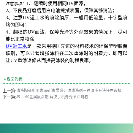
1、翻喷时使用相同UV面漆，
注意事项：
2、不良品打磨后用白电油擦拭表面，保障其够清洁；
3、注意UV返工水的喷涂膜厚，一般用低流量，十字型喷
均匀即可；
4、翻喷的UV面漆，保障光泽等外观效果的情况下，尽可
能比正常喷涂
UV返工水
是一款采用德国先进的材料技术的环保型塑胶偶
联剂，可以显著增强涂料在二次重涂时的附着力，即可以
让UV重涂返修从而提高涂装的制程良率。

返回列表
上一篇:
清洗陶瓷电阻表面硅油 炅盛硅油清洗剂三种清洗方法任君选择
下一篇:
JS-1160金属底涂剂 解决手机外壳喷油附着