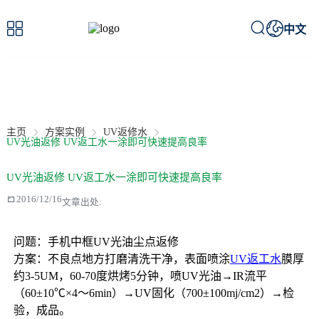



中文
案例详情
/ Case details
主页
方案实例
UV返修水
UV光油返修 UV返工水一涂即可快速提高良率
UV光油返修 UV返工水一涂即可快速提高良率

2016/12/16
文章出处:
问题：手机中框UV光油尘点返修
方案：不良点地方打磨清洗干净，表面喷涂
UV返工水
膜厚
约3-5UM，60-70度烘烤5分钟，喷UV光油→IR流平
（60±10℃×4～6min）→UV固化（700±100mj/cm2）→检
验，成品。