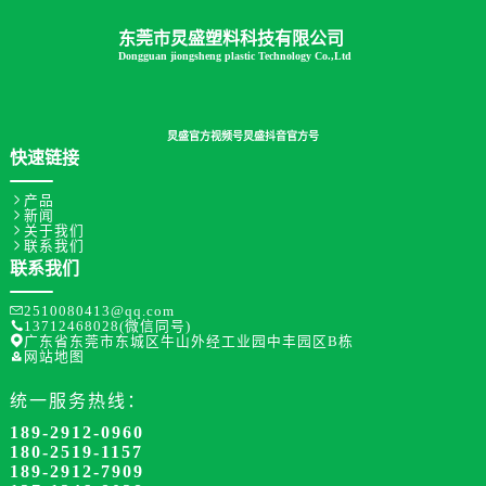
东莞市炅盛塑料科技有限公司
Dongguan jiongsheng plastic Technology Co.,Ltd
炅盛官方视频号
炅盛抖音官方号
快速链接

产品

新闻

关于我们

联系我们
联系我们

2510080413@qq.com

13712468028(微信同号)

广东省东莞市东城区牛山外经工业园中丰园区B栋

网站地图
统一服务热线：
189-2912-0960
180-2519-1157
189-2912-7909