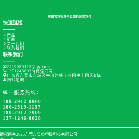
炅盛官方视频号
炅盛抖音官方号
快速链接

产品

新闻

关于我们

联系我们
联系我们

2510080413@qq.com

13712468028(微信同号)

广东省东莞市东城区牛山外经工业园中丰园区B栋

网站地图
统一服务热线：
189-2912-0960
180-2519-1157
189-2912-7909
137-1246-8028
版权所有2025东莞市炅盛塑胶科技有限公司