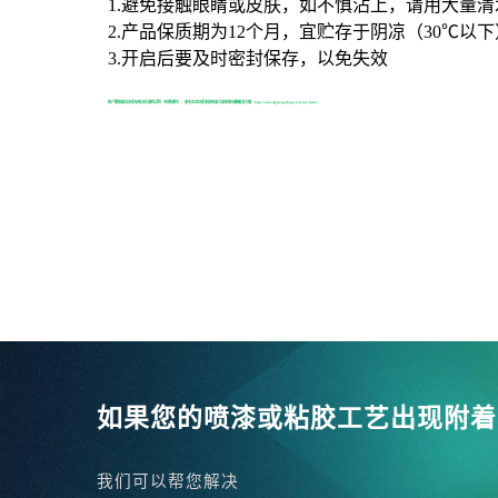
1.避免接触眼睛或皮肤，如不慎沾上，请用大量
2.产品保质期为12个月，宜贮存于阴凉（30℃
3.开启后要及时密封保存，以免失效
客户需根据自身实际情况先调样试样（免费调样），更多尼龙材质涂装附着力差掉漆问题解决方案：http://www.dgjiongsheng.com/pa.html
如果您的喷漆或粘胶工艺出现附着
我们可以帮您解决