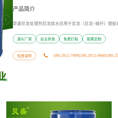
产品简介

炅盛尼龙处理剂尼龙底水应用于尼龙（尼龙+玻纤）塑胶
源头厂家
自主研发
免费打板
按需定制

189-2912-7909
|
189-2912-0960
|
180-2
免费调样
 / 01