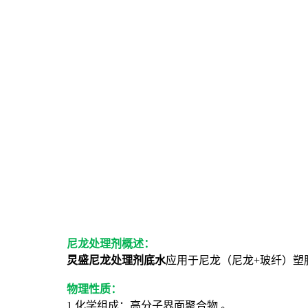
尼龙处理剂概述：
炅盛尼龙处理剂底水
应用于尼龙（尼龙+玻纤）塑
物理性质：
1.化学组成：高分子界面聚合物 。