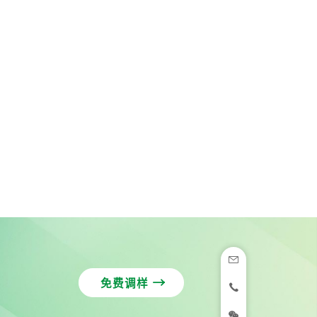


免费调样

