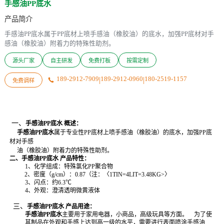
手感油PP底水
产品简介
手感油PP底水属于PP底材上喷手感油（橡胶油）的底水，加强PP底材对手
感油（橡胶油）附着力的特殊性助剂。
源头厂家
自主研发
免费打板
按需定制
189-2912-7909
|
189-2912-0960
|
180-2519-1157

免费调样
一、
手感油PP底水 概述：
手感油PP底水
属于专业性PP底材上喷手感油（橡胶油）的底水，加强PP底
材对手感
     油（橡胶油）附着力的特殊性助剂。
二、手感油PP底水 产品特性：
1、化学组成：特殊氯化
PP聚合物
2、密度（
g/cm
）：
0.87
（注：〈
1TIN=4LIT=3.48KG>〉
3、闪点：约
6.3℃
4、外观：澄清透明微黄液体
三、
手感油PP底水 产品用途：
手感油PP底水
主要用于家用电器，小商品，高级玩具等方面。
为了使
其制品在外观和手感上达到高一级的水平，需要进行表面喷涂手感油