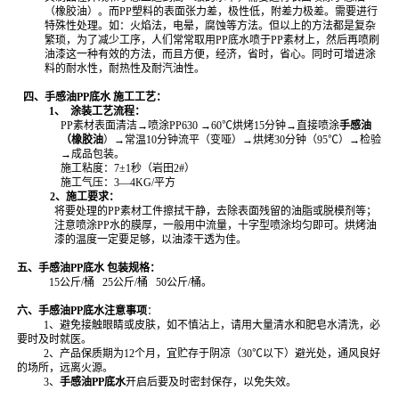
（橡胶油）。而PP
塑料的表面张力差，极性低，附差力极差。需要进行
特殊性处理。如：火焰法，电晕，腐蚀等方法。但以上的方法都是复杂
繁琐，为了减少工序，人们常常取用
PP
底水喷于
PP素材上，然后再喷刷
油漆这一种有效的方法，而且方便，经济，省时，省心。同时可增进涂
料的耐水性，耐热性及耐汽油性。
四、手感油PP底水 施工工艺：
1、
涂装工艺流程：
PP素材表面清洁→
喷涂
PP630
→
60
℃烘烤
15
分钟→
直接喷涂
手感油
（橡胶油
）
→常温
10
分钟流平（变哑）→烘烤
30
分钟（
95
℃）→检验
→成品包装。
施工粘度：7
±
1
秒（岩田
2#
）
施工气压：3—4KG/平方
2、施工要求：
将要处理的PP
素材工件擦拭干静，去除表面残留的油脂或脱模剂等；
注意喷涂
PP水的膜厚，一般用中流量，十字型喷涂均匀即可。烘烤油
漆的温度一定要足够，以油漆干透为佳。
五、手感油PP底水 包装规格：
15公斤/桶 25公斤/桶 50公斤/桶。
六、手感油PP底水注意事项
：
1、
避免接触眼睛或皮肤
，如不慎沾上，请用大量清水和肥皂水清洗，必
要时及时就医。
2、产品保质期为12个月，宜贮存于阴凉（30℃以下）避光处，
通风良好
的场所，远离火源。
3、
手感油PP底水
开启后要及时密封保存，以免失效。