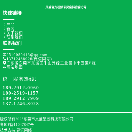
炅盛官方视频号
炅盛抖音官方号
快速链接

产品

新闻

关于我们

联系我们
联系我们

2510080413@qq.com

13712468028(微信同号)

广东省东莞市东城区牛山外经工业园中丰园区B栋

网站地图
统一服务热线：
189-2912-0960
180-2519-1157
189-2912-7909
137-1246-8028
版权所有2025东莞市炅盛塑胶科技有限公司
粤ICP备11047847号
技术支持:建沅网络