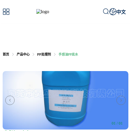



中文
首页
产品中心
PP处理剂
手感油PP底水


01 / 01