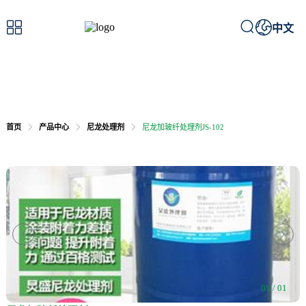



中文
首页
产品中心
尼龙处理剂
尼龙加玻纤处理剂JS-102


01 / 01