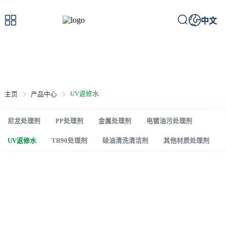



中文
产品中心
/ Product Center
UV返修水
主页
产品中心
尼龙处理剂
PP处理剂
金属处理剂
电镀油污处理剂
UV返修水
TR90处理剂
硅油清洗清洁剂
其他材质处理剂
UV返修水
炅盛处理剂是UV返修水源头厂家,提供UV喷漆不良返修工艺重