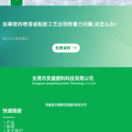
如果您的喷漆或粘胶工艺出现附着力问题,该怎么办?
我们可以帮您解决

免费调样
东莞市炅盛塑料科技有限公司
Dongguan jiongsheng plastic Technology Co.,Ltd
炅盛官方视频号
炅盛抖音官方号
快速链接

产品

新闻

关于我们